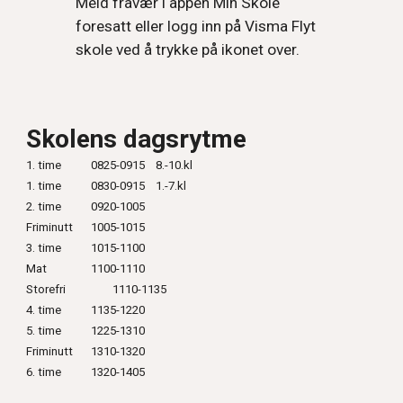
Meld fravær i appen Min Skole
foresatt eller logg inn på Visma Flyt
skole ved å trykke på ikonet over.
Skolens dagsrytme
1.
time
0825-0915
8.-10.kl
1. time
0830-0915
1.-7.kl
2. time
0920-1005
Friminutt
1005-1015
3. time
1015-1100
Mat
1100-1110
Storefri
1110-1135
4. time
1135-1220
5. time
1225-1310
Friminutt
1310-1320
6. time
1320
-1
405