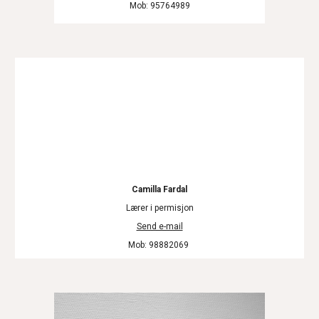
Mob: 95764989
Camilla Fardal
Lærer i permisjon
Send e-mail
Mob
: 988
82069