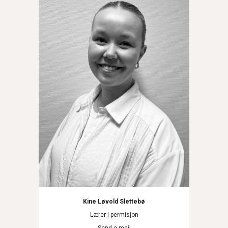
Kine Løvold Slettebø
Lærer i permisjon